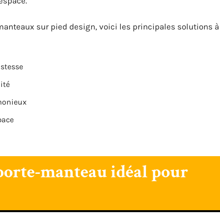
 espace.
anteaux sur pied design, voici les principales solutions à
ustesse
ité
monieux
pace
porte-manteau idéal pour