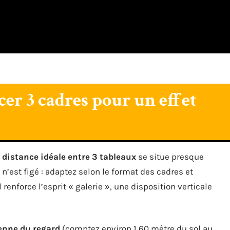
cer 3 cadres pour un effet
a
distance idéale entre 3 tableaux
se situe presque
n n’est figé : adaptez selon le format des cadres et
enforce l’esprit « galerie », une disposition verticale
nne du regard
(comptez environ 1,60 mètre du sol au