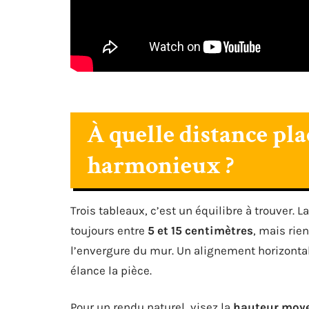
À quelle distance pla
harmonieux ?
Trois tableaux, c’est un équilibre à trouver. L
toujours entre
5 et 15 centimètres
, mais rie
l’envergure du mur. Un alignement horizontal r
élance la pièce.
Pour un rendu naturel, visez la
hauteur moye