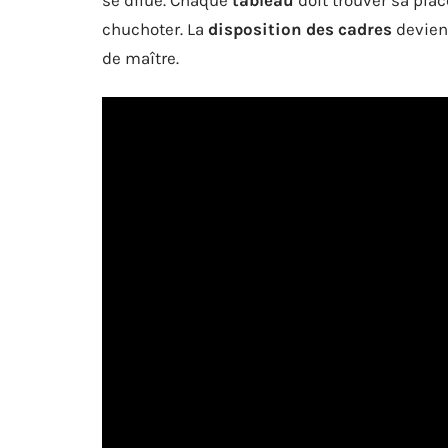
chuchoter. La
disposition des cadres
devient
de maître.