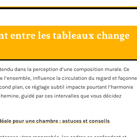
t entre les tableaux change
ttendu dans la perception d’une composition murale. Ce
 de l’ensemble, influence la circulation du regard et façonne
second plan, ce réglage subtil impacte pourtant l’harmonie
 chemine, guidé par ces intervalles que vous décidez
idéale pour une chambre : astuces et conseils
stances : trop rapprochés, les cadres se confondent et