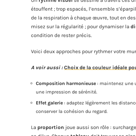
étouffent ; trop espacés, l’ensemble s’éparp
de la respiration à chaque œuvre, tout en des
misez sur la régularité ; pour dynamiser la
di
condition de rester précis.
Voici deux approches pour rythmer votre mur
A voir aussi :
Choix de la couleur idéale po
Composition harmonieuse
: maintenez une u
une impression de sérénité.
Effet galerie
: adaptez légèrement les distanc
conserver la cohésion du regard.
La
proportion
joue aussi son rôle : surcharge
se dilue. Chaque
tableau
doit trouver sa plac