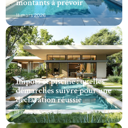
montants à prévoir
11 mars 2026
Impôts et piscine : quelles
démarches suivre pour une
déclaration réussie
11 mars 2026