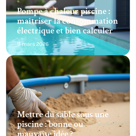
Pompe à chaleur piscine :
maîtriser la consommation
électrique et bien calculer
11 mars 2026
Mettre du sable sous une
piscine : bonne ou
mauvaise idée ?