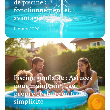
de piscine :
fonctionnement et
avantages
11 mars 2026
Piscine gonflable : Astuces
pour maintenir l’eau
propre et claire en toute
simplicité