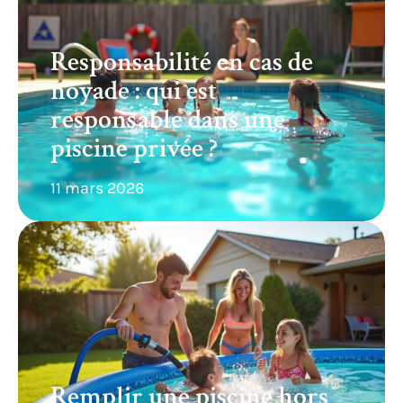
Responsabilité en cas de
noyade : qui est
responsable dans une
piscine privée ?
11 mars 2026
Remplir une piscine hors