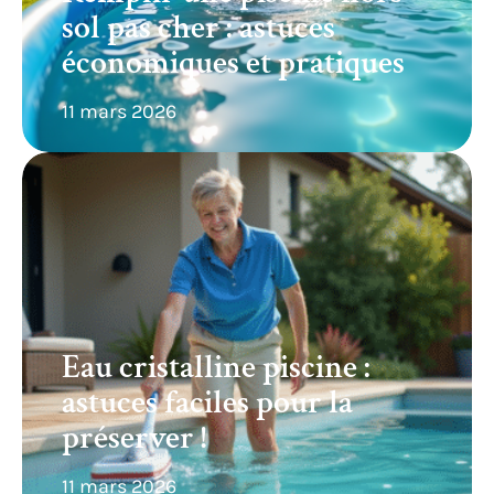
sol pas cher : astuces
économiques et pratiques
11 mars 2026
Eau cristalline piscine :
astuces faciles pour la
préserver !
11 mars 2026