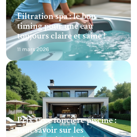
Filtration spa : le bon
timing pour une eau
toujours claire et saine !
11 mars 2026
Prix taxe foncière piscine :
tout savoir sur les