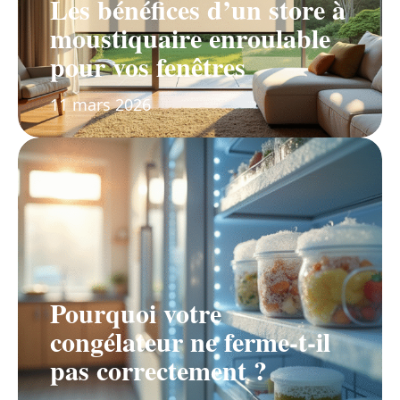
Les bénéfices d’un store à
moustiquaire enroulable
pour vos fenêtres
11 mars 2026
Pourquoi votre
congélateur ne ferme-t-il
pas correctement ?