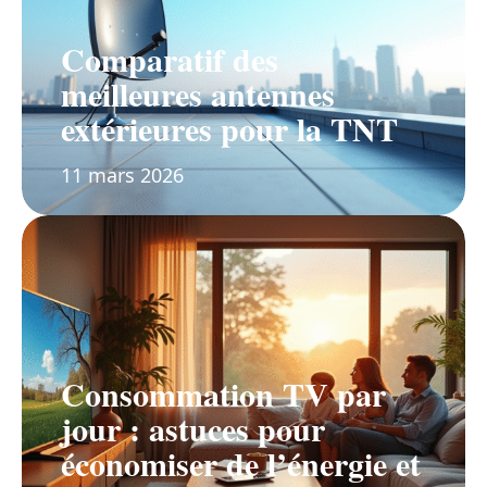
Comparatif des
meilleures antennes
extérieures pour la TNT
11 mars 2026
Consommation TV par
jour : astuces pour
économiser de l’énergie et