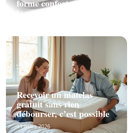
forme confort : choisissez
le meilleur soutien!
11 mars 2026
Recevoir un matelas
gratuit sans rien
débourser, c’est possible
11 mars 2026