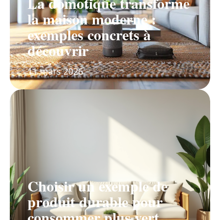
La domotique transforme
la maison moderne :
exemples concrets à
découvrir
11 mars 2026
Choisir un exemple de
produit durable pour
consommer plus vert