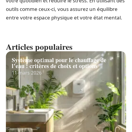
les objets déplacés. Cette habitude, inspirée par
des personnalités comme
Oprah Winfrey
, aide à
maintenir un environnement ordonné.
Adopter des pratiques de bien-être
Complétez votre démarche de désencombrement
par des pratiques de bien-être. L’application
Change Ma Vie
offre des conseils pour améliorer
votre quotidien et réduire le stress. En utilisant des
outils comme ceux-ci, vous assurez un équilibre
entre votre espace physique et votre état mental.
Articles populaires