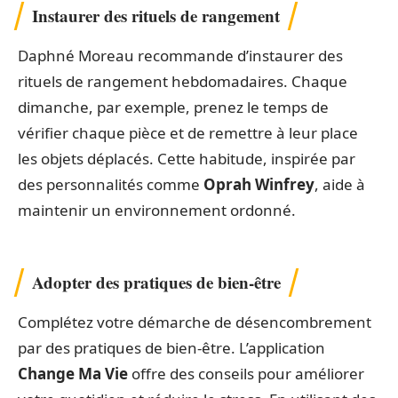
Utilisez des plateformes de revente
Pour les objets de valeur ou en bon état, privilégiez
des plateformes de revente comme
Vinted
,
Vestiaire Collective
,
Vide Dressing
,
Le Bon Coin
et
eBay
. Ces sites offrent une visibilité importante
pour vos articles et permettent de leur donner une
seconde vie.
Instaurer des rituels de rangement
Daphné Moreau recommande d’instaurer des
rituels de rangement hebdomadaires. Chaque
dimanche, par exemple, prenez le temps de
vérifier chaque pièce et de remettre à leur place